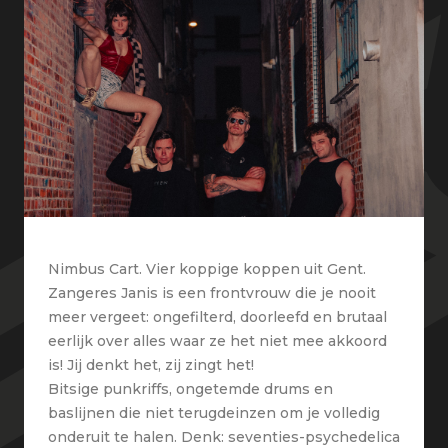
Nimbus Cart. Vier koppige koppen uit Gent.
Zangeres Janis is een frontvrouw die je nooit
meer vergeet: ongefilterd, doorleefd en brutaal
eerlijk over alles waar ze het niet mee akkoord
is! Jij denkt het, zij zingt het!
Bitsige punkriffs, ongetemde drums en
baslijnen die niet terugdeinzen om je volledig
onderuit te halen. Denk: seventies-psychedelica