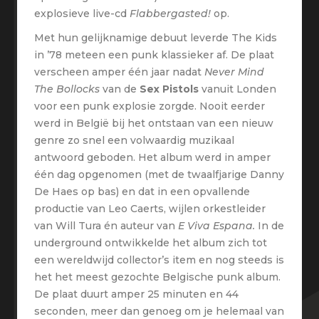
explosieve live-cd
Flabbergasted!
op.
Met hun gelijknamige debuut leverde The Kids
in ’78 meteen een punk klassieker af. De plaat
verscheen amper één jaar nadat
Never Mind
The Bollocks
van de
Sex Pistols
vanuit Londen
voor een punk explosie zorgde. Nooit eerder
werd in België bij het ontstaan van een nieuw
genre zo snel een volwaardig muzikaal
antwoord geboden. Het album werd in amper
één dag opgenomen (met de twaalfjarige Danny
De Haes op bas) en dat in een opvallende
productie van Leo Caerts, wijlen orkestleider
van Will Tura én auteur van
E Viva Espana.
In de
underground ontwikkelde het album zich tot
een wereldwijd collector’s item en nog steeds is
het het meest gezochte Belgische punk album.
De plaat duurt amper 25 minuten en 44
seconden, meer dan genoeg om je helemaal van