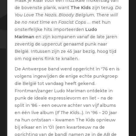
Maak je klaar voor een muzikale mokerslag van
de bovenste plank, want
The Kids
zijn terug.
Do
You Love The Nazis
,
Bloody Belgium
,
There will
be no next time
en
Fascist Cops
… met hun
onsterfelijke hits importeerden
Ludo
Mariman
en zijn kompanen vanaf de late jaren
zeventig de uppercut genaamd punk naar
België. Intussen zijn ze 45 jaar bezig, hoog tijd
om nog eens flink te knallen.
De Antwerpse band werd opgericht in '76 en is
volgens ingewijden de enige echte punkgroep
die België tot vandaag heeft gekend.
Frontman/zanger Ludo Mariman ontdekte in
punk de ideale expressievorm en liet - na de
split in '86 - een oeuvre achter van vijf albums
en één live album (
If The Kids
...). In '96 - 20 jaar
na hun ontstaan - kwamen The Kids opnieuw
bij elkaar en in '01 (een kwarteeuw na de
oprichting van de band) namen ze in de AB de